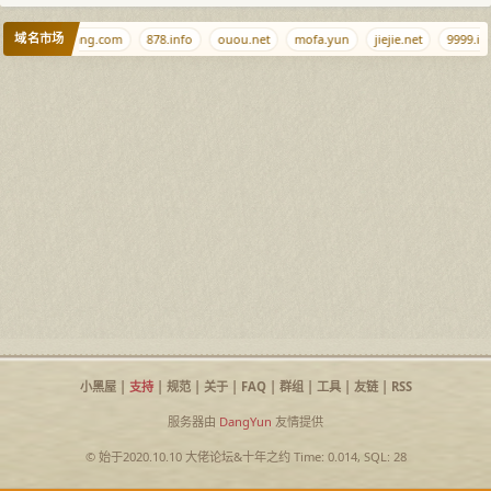
域名市场
haodaohang.com
878.info
ouou.net
mofa.yun
jiejie.net
9999.inf
小黑屋
|
支持
|
规范
|
关于
|
FAQ
|
群组
|
工具
|
友链
|
RSS
服务器由
DangYun
友情提供
© 始于2020.10.10
大佬论坛
&
十年之约
Time: 0.014, SQL: 28