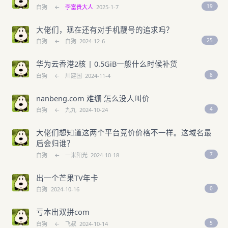
19
白狗
←
李富贵大人
2025-1-7
大佬们，现在还有对手机靓号的追求吗？
25
白狗
←
白狗
2024-12-6
华为云香港2核 | 0.5GiB一般什么时候补货
8
白狗
←
川建国
2024-11-4
nanbeng.com 难绷 怎么没人叫价
4
白狗
←
九九
2024-10-24
大佬们想知道这两个平台竞价价格不一样。这域名最
后会归谁？
7
白狗
←
一米阳光
2024-10-18
出一个芒果TV年卡
0
白狗
2024-10-16
亏本出双拼com
5
白狗
←
飞叔
2024-10-14