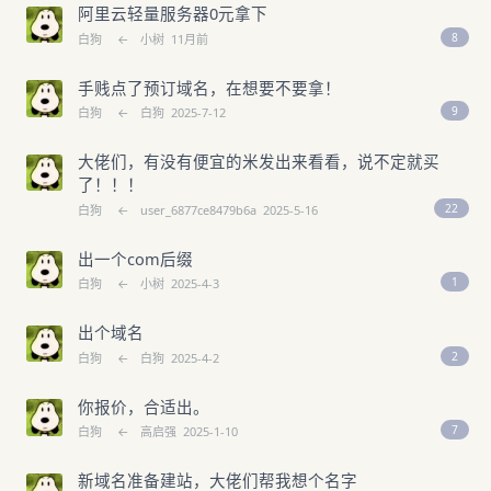
阿里云轻量服务器0元拿下
8
白狗
←
小树
11月前
手贱点了预订域名，在想要不要拿！
9
白狗
←
白狗
2025-7-12
大佬们，有没有便宜的米发出来看看，说不定就买
了！！！
22
白狗
←
user_6877ce8479b6a
2025-5-16
出一个com后缀
1
白狗
←
小树
2025-4-3
出个域名
2
白狗
←
白狗
2025-4-2
你报价，合适出。
7
白狗
←
高启强
2025-1-10
新域名准备建站，大佬们帮我想个名字