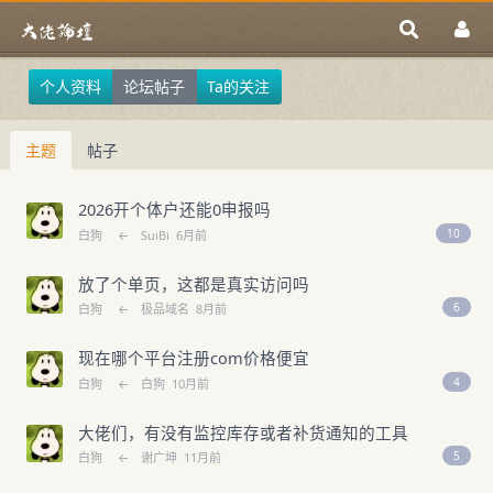
个人资料
论坛帖子
Ta的关注
主题
帖子
2026开个体户还能0申报吗
10
白狗
←
SuiBi
6月前
放了个单页，这都是真实访问吗
6
白狗
←
极品域名
8月前
现在哪个平台注册com价格便宜
4
白狗
←
白狗
10月前
大佬们，有没有监控库存或者补货通知的工具
5
白狗
←
谢广坤
11月前