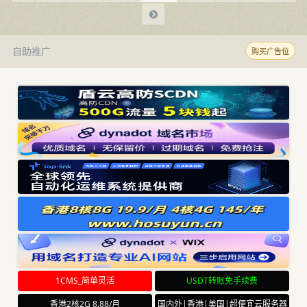
自助推广
购买广告位
1CMS_简单灵活
USDT转账免手续费
香港2核2G 8.88/月
国内外|香港|美国|超便宜云服务器