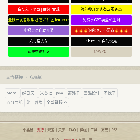
自动发卡平台|巨稳|合规
海外秒开免实名云服务器
全栈开发者聚集地 雷若社区 leiruo.com
免费享GPT模型AI生图
电报会员自助开通
🔥🔥🔥说你呢，不要点🔥🔥🔥
六号易支付
ChatGPT 自助快充
网赚交流社区
特价招租
友情链接
（
申请链接
）
MoraE
赵日天 ·
米谷社
Java.
野路子
图酷设计
不找了
百分导航
绝非善类
全部链接>>
小黑屋
|
支持
|
规范
|
关于
|
FAQ
|
群组
|
工具
|
友链
|
RSS
服务器由
DangYun
友情提供