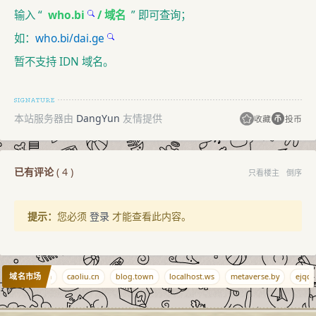
输入 “
who.bi
/ 域名
” 即可查询；
如：
who.bi/dai.ge
暂不支持 IDN 域名。
本站服务器由
DangYun
友情提供
收藏
投币
已有评论
(
4
)
只看楼主
倒序
提示：
您必须
登录
才能查看此内容。
域名市场
et
0ci.com
caoliu.cn
blog.town
localhost.ws
metaverse.by
ejqq.