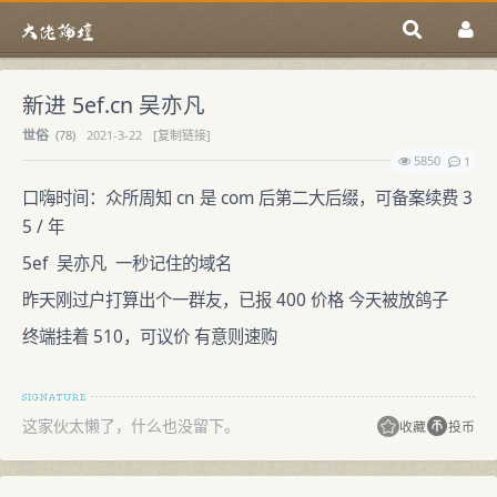
新进 5ef.cn 吴亦凡
世俗
(
78)
2021-3-22
[复制链接]
5850
1
口嗨时间：众所周知 cn 是 com 后第二大后缀，可备案续费 3
5 / 年
5ef 吴亦凡 一秒记住的域名
昨天刚过户打算出个一群友，已报 400 价格 今天被放鸽子
终端挂着 510，可议价 有意则速购
这家伙太懒了，什么也没留下。
收藏
投币