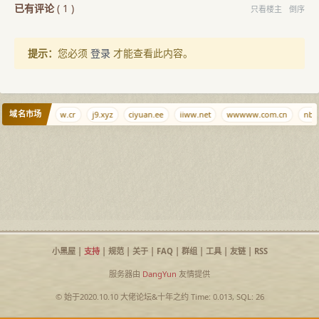
已有评论
(
1
)
只看楼主
倒序
提示：
您必须
登录
才能查看此内容。
域名市场
878.info
w.cr
j9.xyz
ciyuan.ee
iiww.net
wwwww.com.cn
nb.ci
小黑屋
|
支持
|
规范
|
关于
|
FAQ
|
群组
|
工具
|
友链
|
RSS
服务器由
DangYun
友情提供
© 始于2020.10.10
大佬论坛
&
十年之约
Time: 0.013, SQL: 26