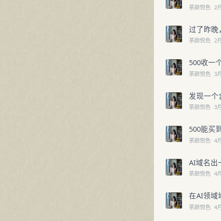
茶颜悦色
2
过了昨晚
茶颜悦色
2
500收
茶颜悦色
3
发现一个
茶颜悦色
3
500能买
茶颜悦色
4
AI域名出
茶颜悦色
4
在AI领
茶颜悦色
4