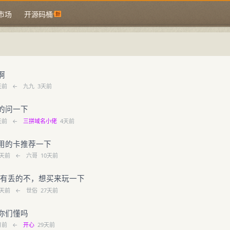
市场
开源码桶
啊
天前
←
九九
3天前
的问一下
天前
←
三拼域名小佬
4天前
用的卡推荐一下
0天前
←
六哥
10天前
i 有丢的不，想买来玩一下
8天前
←
世俗
27天前
你们懂吗
月前
←
开心
29天前