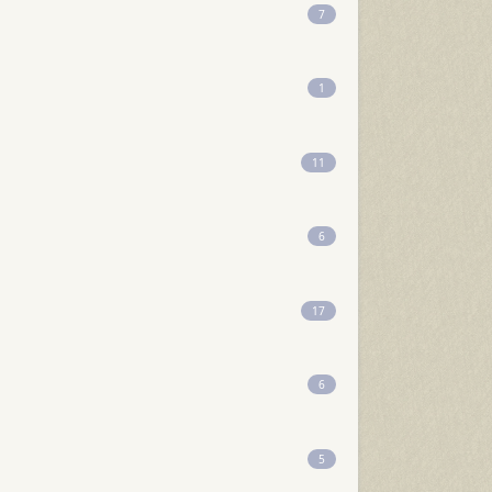
7
1
11
6
17
6
5