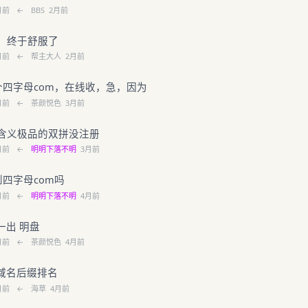
月前
←
BBS
2月前
，终于舒服了
月前
←
帮主大人
2月前
一个四字母com，在线收，急，因为
月前
←
茶颜悦色
3月前
含义极品的双拼没注册
月前
←
明明下落不明
3月前
到四字母com吗
月前
←
明明下落不明
4月前
一出 明盘
月前
←
茶颜悦色
4月前
域域名后缀排名
月前
←
海草
4月前