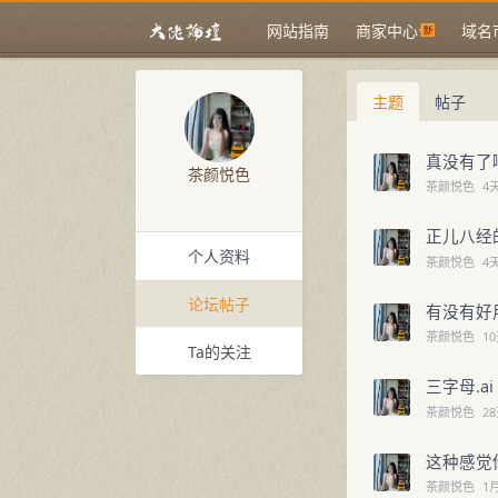
网站指南
商家中心
域名
主题
帖子
真没有了
茶颜悦色
茶颜悦色
4
正儿八经
个人资料
茶颜悦色
4
论坛帖子
有没有好
茶颜悦色
1
Ta的关注
三字母.a
茶颜悦色
2
这种感觉
茶颜悦色
1