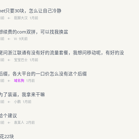
net只要30块，怎么让自己冷静
月前
←
抠脚大汉
1月前
想续费的com双拼，可以找我换盆
月前
←
Vi
9天前
佬问浙江联通有没有好的流量套餐，我想问移动呢，有好的没
月前
←
宝宝巴士
1月前
后缀，各大平台的一口价怎么没有这个后缀
月前
←
域名狗
1月前
为了装逼，我拿来干嘛
月前
←
小鹏
1月前
给个建议
月前
←
袁某人
2月前
花22块