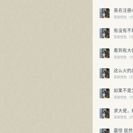
易名注册
茶颜悦色
1
有没有不
茶颜悦色
1
看到有大
茶颜悦色
1
这么火的
茶颜悦色
1
如果不是
茶颜悦色
1
求大佬，
茶颜悦色
2
震惊 居然