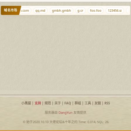
域名市场
om
xiaojiba.com
qq.md
gmbh.gmbh
g.cr
foo.foo
123456.si
ik
小黑屋
|
支持
|
规范
|
关于
|
FAQ
|
群组
|
工具
|
友链
|
RSS
服务器由
DangYun
友情提供
© 始于2020.10.10
大佬论坛
&
十年之约
Time: 0.014, SQL: 26