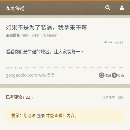
如果不是为了装逼，我拿来干嘛
茶颜悦色
(
986)
1月前
[复制链接]
645
22
看看你们最牛逼的域名，让大家羡慕一下
gaogaodidi.com 搞搞滴滴
收藏
投币
已有评论
(
22
)
只看楼主
倒序
提示：
您必须
登录
才能查看此内容。