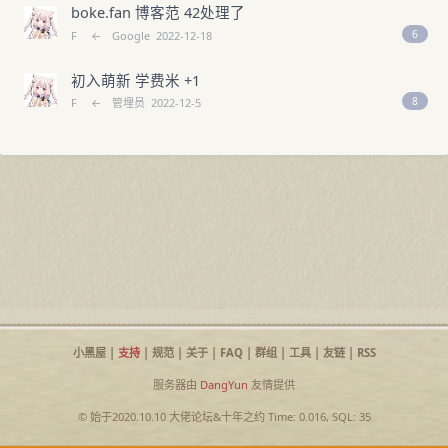
boke.fan 博客范 42处理了
6
F
←
Google
2022-12-18
初入萌新 学费米 +1
8
F
←
管埋员
2022-12-5
小黑屋
|
支持
|
规范
|
关于
|
FAQ
|
群组
|
工具
|
友链
|
RSS
服务器由
DangYun
友情提供
© 始于2020.10.10
大佬论坛
&
十年之约
Time: 0.016, SQL: 35