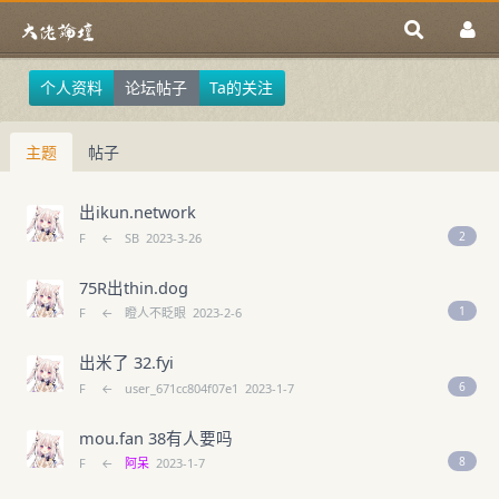
个人资料
论坛帖子
Ta的关注
主题
帖子
出ikun.network
2
F
←
SB
2023-3-26
75R出thin.dog
1
F
←
瞪人不眨眼
2023-2-6
出米了 32.fyi
6
F
←
user_671cc804f07e1
2023-1-7
mou.fan 38有人要吗
8
F
←
阿呆
2023-1-7