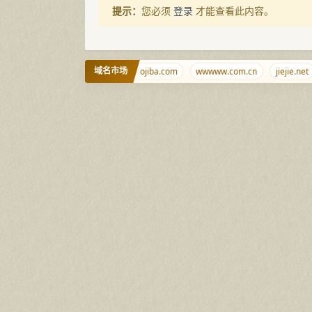
提示：
您必须
登录
才能查看此内容。
域名市场
08888.com.cn
v.dog
xiaojiba.com
wwwww.com.cn
jiejie.net