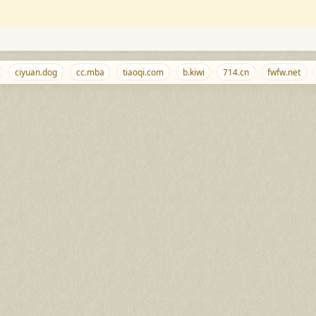
ciyuan.dog
cc.mba
tiaoqi.com
b.kiwi
714.cn
fwfw.net
9