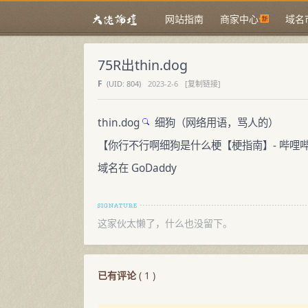
网站指南
商家中心
域名
75R出thin.dog
F
(
UID:
804)
2023-2-6
[复制链接]
thin.dog
细狗（网络用语，骂人的）
【你行不行啊细狗是什么梗【梗指南】- 哔哩
域名在 GoDaddy
这家伙太懒了，什么也没留下。
已有评论
(
1
)