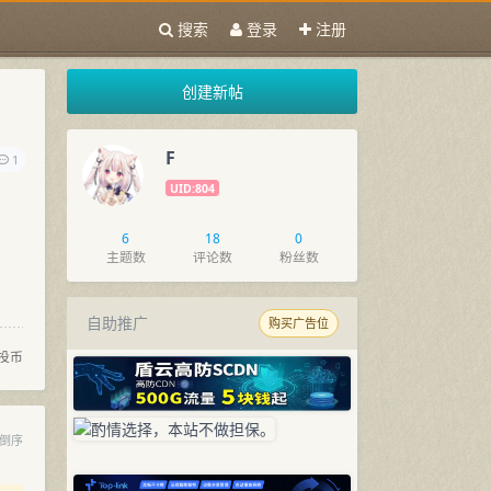
搜索
登录
注册
创建新帖
F
1
UID:804
6
18
0
主题数
评论数
粉丝数
自助推广
购买广告位
投币
倒序