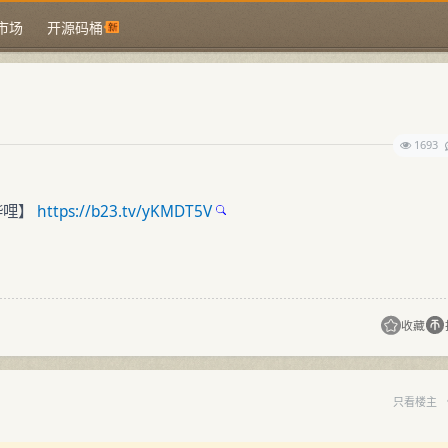
市场
开源码桶
1693
哔哩】
https://b23.tv/yKMDT5V
收藏
只看楼主