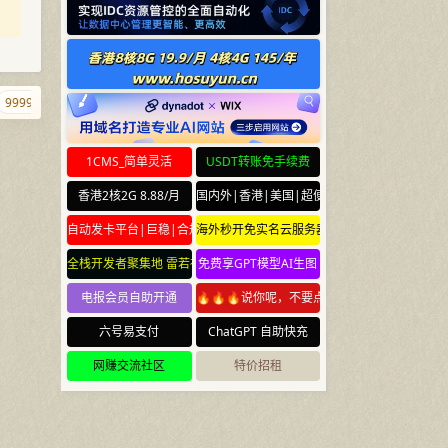
999.info
blog.town
zhuti.com
baidu.sb
iiww.net
98765.net
1CMS_简单灵活
USDT转账免手续费
香港2核2G 8.88/月
国内外|香港|美国|超便宜云服务器
自动发卡平台|巨稳|合规
海外秒开免实名云服务器
全栈开发者聚集地 雷若社区 leiruo.com
免费享GPT模型AI生图
电报会员自助开通
🔥🔥🔥说你呢，不要点🔥🔥🔥
六号易支付
ChatGPT 自助快充
网赚交流社区
特价招租