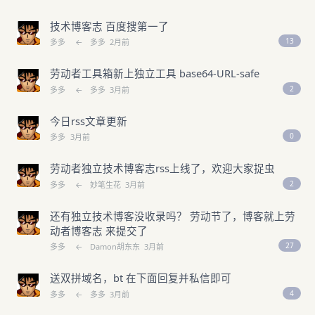
技术博客志 百度搜第一了
13
多多
←
多多
2月前
劳动者工具箱新上独立工具 base64-URL‑safe
2
多多
←
多多
3月前
今日rss文章更新
0
多多
3月前
劳动者独立技术博客志rss上线了，欢迎大家捉虫
2
多多
←
妙笔生花
3月前
还有独立技术博客没收录吗？ 劳动节了，博客就上劳
动者博客志 来提交了
27
多多
←
Damon胡东东
3月前
送双拼域名，bt 在下面回复并私信即可
4
多多
←
多多
3月前