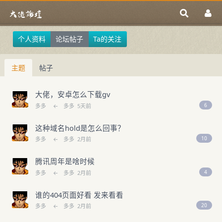
个人资料
论坛帖子
Ta的关注
主题
帖子
大佬，安卓怎么下载gv
6
多多
←
多多
5天前
这种域名hold是怎么回事？
10
多多
←
多多
2月前
腾讯周年是啥时候
4
多多
←
多多
2月前
谁的404页面好看 发来看看
20
多多
←
多多
2月前