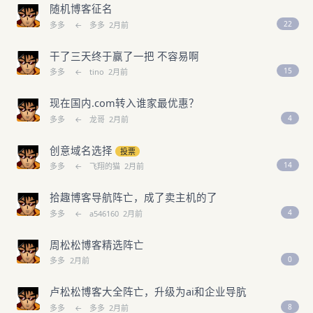
随机博客征名
22
多多
←
多多
2月前
干了三天终于赢了一把 不容易啊
15
多多
←
tino
2月前
现在国内.com转入谁家最优惠？
4
多多
←
龙哥
2月前
创意域名选择
投票
14
多多
←
飞翔的猫
2月前
拾趣博客导航阵亡，成了卖主机的了
4
多多
←
a546160
2月前
周松松博客精选阵亡
0
多多
2月前
卢松松博客大全阵亡，升级为ai和企业导肮
8
多多
←
多多
2月前