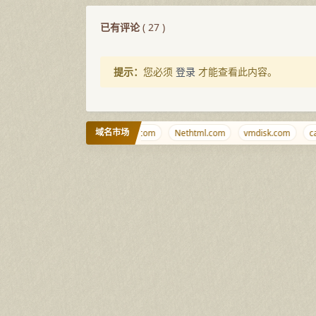
已有评论
(
27
)
提示：
您必须
登录
才能查看此内容。
域名市场
habi.net
mofa.yun
tiaoqi.com
Nethtml.com
vmdisk.com
caol