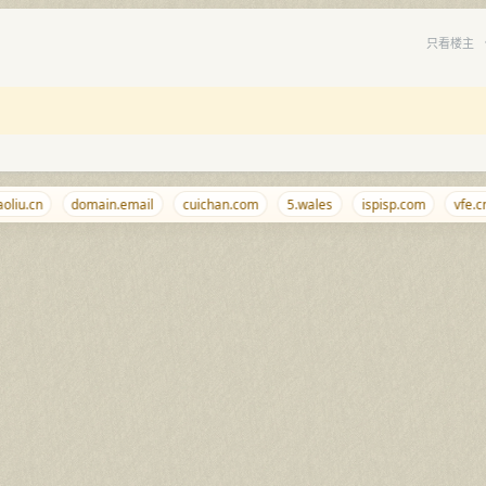
只看楼主
iu.cn
domain.email
cuichan.com
5.wales
ispisp.com
vfe.cn