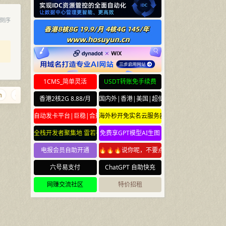
倒序
1CMS_简单灵活
USDT转账免手续费
qu.pw
878.info
08888.com.cn
ejqq.com
ciyuan.gay
t.cr
香港2核2G 8.88/月
国内外|香港|美国|超便宜云服务器
自动发卡平台|巨稳|合规
海外秒开免实名云服务器
全栈开发者聚集地 雷若社区 leiruo.com
免费享GPT模型AI生图
电报会员自助开通
🔥🔥🔥说你呢，不要点🔥🔥🔥
六号易支付
ChatGPT 自助快充
网赚交流社区
特价招租