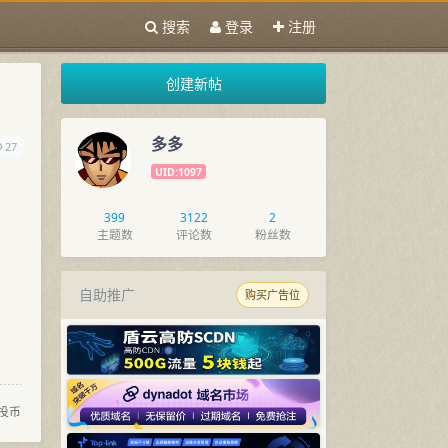
搜索
登录
注册
创建新帖
多多
27
UID:1097
399
3122
2
主题数
评论数
粉丝数
自助推广
购买广告位
投币