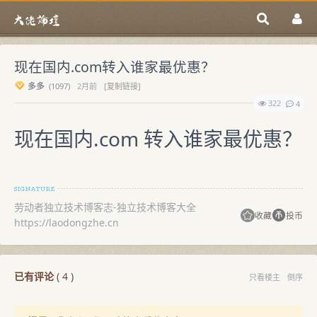
现在国内.com转入谁家最优惠？
多多
(
1097)
2月前
[复制链接]
322
4
现在国内.com 转入谁家最优惠？
劳动者独立技术博客志-独立技术博客大全
收藏
投币
https://laodongzhe.cn
已有评论
(
4
)
只看楼主
倒序