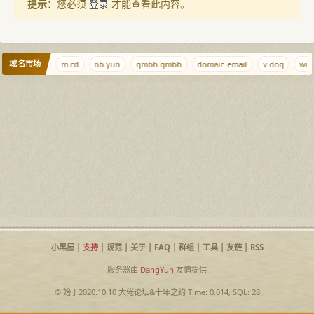
提示：
您必须
登录
才能查看此内容。
域名市场
ingChun.com
m.cd
nb.yun
gmbh.gmbh
domain.email
v.dog
www
小黑屋
|
支持
|
规范
|
关于
|
FAQ
|
群组
|
工具
|
友链
|
RSS
服务器由
DangYun
友情提供
© 始于2020.10.10
大佬论坛
&
十年之约
Time: 0.014, SQL: 28