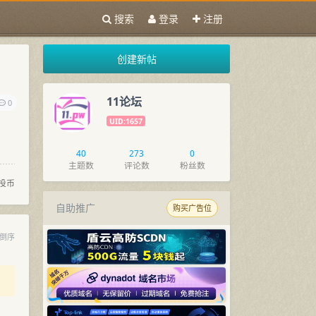
搜索
登录
注册
创建新帖
11论坛
0
UID:1657
40
273
0
主题数
评论数
粉丝数
投币
自助推广
购买广告位
倒序