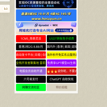
b.kiwi
xrr.net
wwwww.com.cn
lcann.org
localhost.ws
347.cn
1CMS_简单灵活
USDT转账免手续费
香港2核2G 8.88/月
国内外|香港|美国|超便宜云服务器
自动发卡平台|巨稳|合规
海外秒开免实名云服务器
全栈开发者聚集地 雷若社区 leiruo.com
免费享GPT模型AI生图
电报会员自助开通
🔥🔥🔥说你呢，不要点🔥🔥🔥
六号易支付
ChatGPT 自助快充
网赚交流社区
特价招租