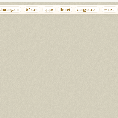
uilang.com
0l6.com
qu.pw
lhz.net
xiangyao.com
whois.tl