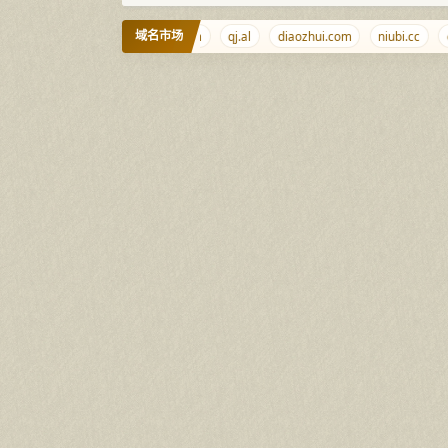
域名市场
anhaixingchen.com
zpzz.com
qj.al
diaozhui.com
niubi.cc
ch