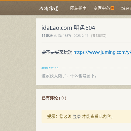
网站指南
商家中心
域名
idaLao.com 明盘504
11论坛
(
UID:
1657)
2023-2-17
[复制链接]
要不要买来玩玩
https://www.juming.com/y
这家伙太懒了，什么也没留下。
已有评论
(
0
)
提示：
您必须
登录
才能查看此内容。