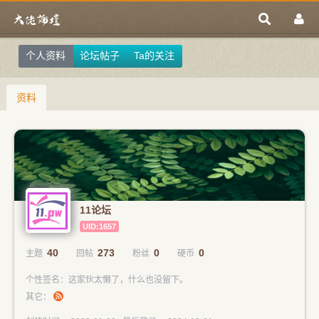
个人资料
论坛帖子
Ta的关注
资料
11论坛
UID:1657
40
273
0
0
主题
回帖
粉丝
硬币
个性签名：这家伙太懒了，什么也没留下。
其它：