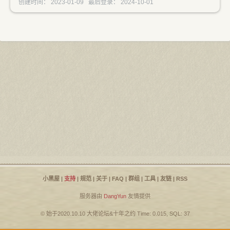
创建时间： 2023-01-09 最后登录： 2024-10-01
小黑屋
|
支持
|
规范
|
关于
|
FAQ
|
群组
|
工具
|
友链
|
RSS
服务器由
DangYun
友情提供
© 始于2020.10.10
大佬论坛
&
十年之约
Time: 0.015, SQL: 37