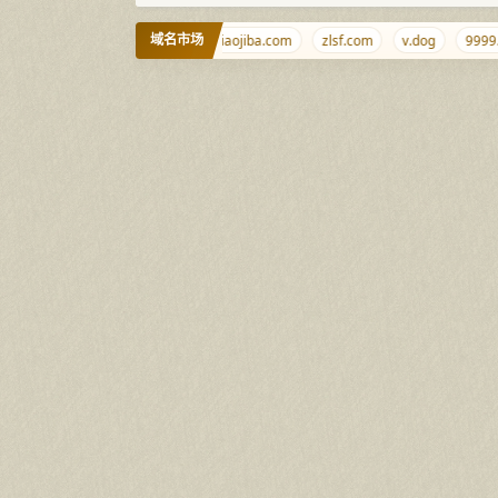
域名市场
m.cd
vmdisk.com
xiaojiba.com
zlsf.com
v.dog
9999.in