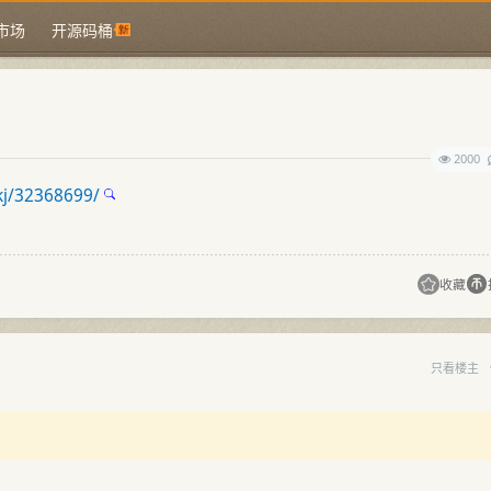
市场
开源码桶
2000
kj/32368699/
收藏
只看楼主