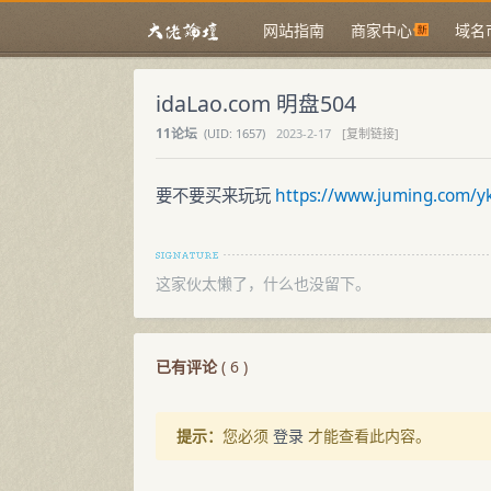
网站指南
商家中心
域名
idaLao.com 明盘504
11论坛
(
UID:
1657)
2023-2-17
[复制链接]
要不要买来玩玩
https://www.juming.com/y
这家伙太懒了，什么也没留下。
已有评论
(
6
)
提示：
您必须
登录
才能查看此内容。