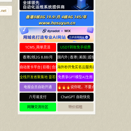
et
QiJingChun.com
yidaosu.com
blkj.cc
lcann.org
g.cr
sh
1CMS_简单灵活
USDT转账免手续费
香港2核2G 8.88/月
国内外|香港|美国|超便宜云服务器
自动发卡平台|巨稳|合规
海外秒开免实名云服务器
全栈开发者聚集地 雷若社区 leiruo.com
免费享GPT模型AI生图
电报会员自助开通
🔥🔥🔥说你呢，不要点🔥🔥🔥
六号易支付
ChatGPT 自助快充
网赚交流社区
特价招租