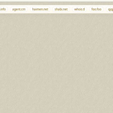
fo
agent.cm
haimen.net
shabi.net
whois.tl
foo.foo
qjqj.n