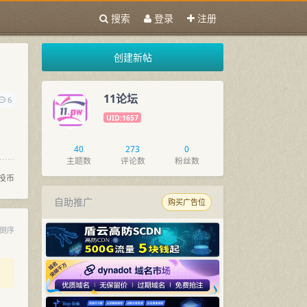
搜索
登录
注册
创建新帖
11论坛
6
UID:1657
40
273
0
主题数
评论数
粉丝数
投币
自助推广
购买广告位
倒序