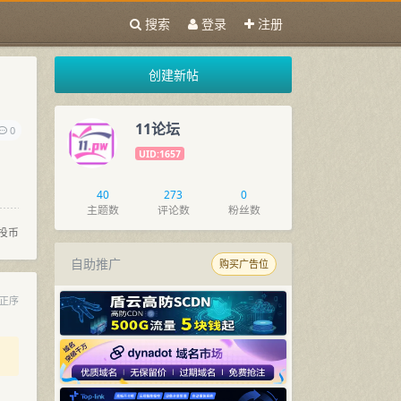
搜索
登录
注册
创建新帖
11论坛
0
UID:1657
40
273
0
主题数
评论数
粉丝数
投币
自助推广
购买广告位
正序