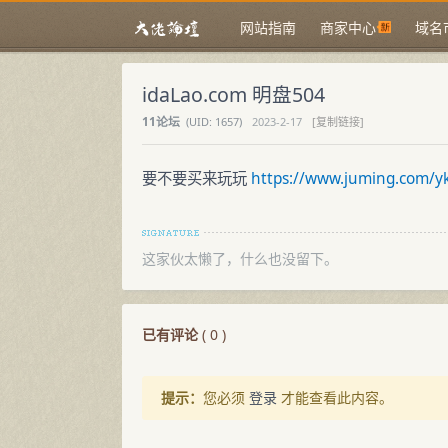
网站指南
商家中心
域名
idaLao.com 明盘504
11论坛
(
UID:
1657)
2023-2-17
[复制链接]
要不要买来玩玩
https://www.juming.com/y
这家伙太懒了，什么也没留下。
已有评论
(
0
)
提示：
您必须
登录
才能查看此内容。