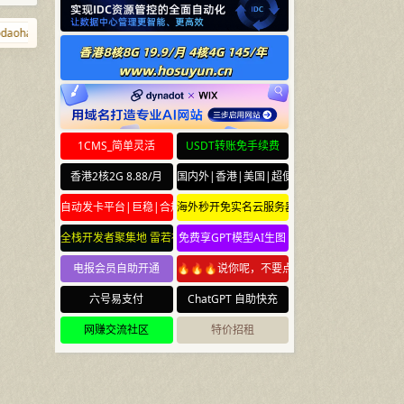
aohang.com
agent.cm
www.pm
m.cd
ouou.net
Tiyumi.cn
1CMS_简单灵活
USDT转账免手续费
香港2核2G 8.88/月
国内外|香港|美国|超便宜云服务器
自动发卡平台|巨稳|合规
海外秒开免实名云服务器
全栈开发者聚集地 雷若社区 leiruo.com
免费享GPT模型AI生图
电报会员自助开通
🔥🔥🔥说你呢，不要点🔥🔥🔥
六号易支付
ChatGPT 自助快充
网赚交流社区
特价招租