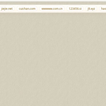
iejie.net
cuichan.com
wwwww.com.cn
123456.si
j9.xyz
haod