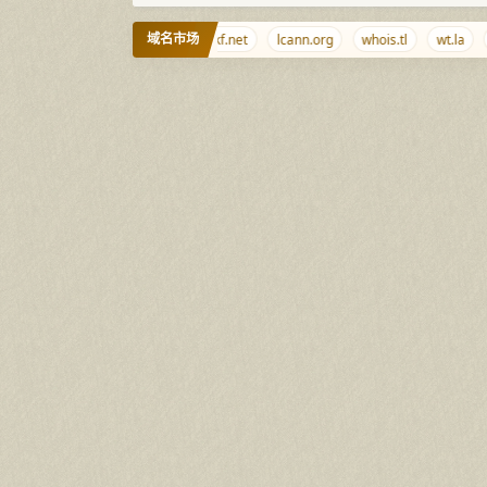
域名市场
al
niubi.cc
shabi.net
ikf.net
lcann.org
whois.tl
wt.la
j