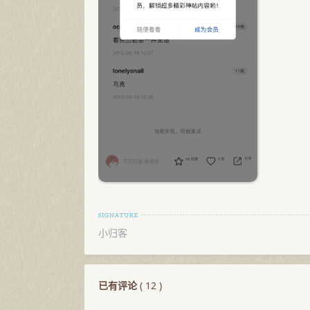
小归客
已有评论
(
12
)