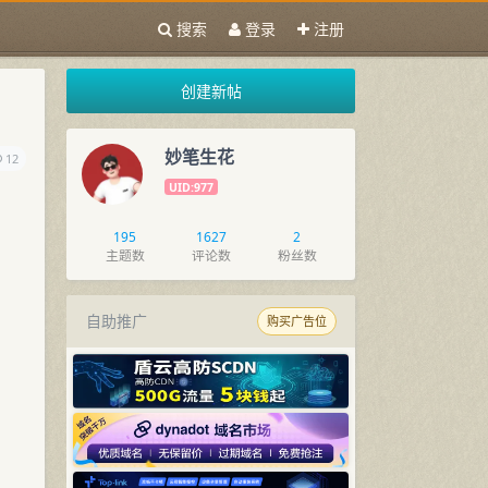
搜索
登录
注册
创建新帖
妙笔生花
12
UID:977
195
1627
2
主题数
评论数
粉丝数
自助推广
购买广告位