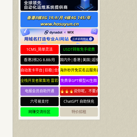
1CMS_简单灵活
USDT转账免手续费
香港2核2G 8.88/月
国内外|香港|美国|超便宜云服务器
自动发卡平台|巨稳|合规
海外秒开免实名云服务器
全栈开发者聚集地 雷若社区 leiruo.com
免费享GPT模型AI生图
电报会员自助开通
🔥🔥🔥说你呢，不要点🔥🔥🔥
六号易支付
ChatGPT 自助快充
网赚交流社区
特价招租