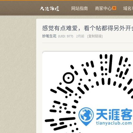
网站指南
商家中心
域名
感觉有点难爱，看个帖都得另外开
妙笔生花
(
UID:
977)
2月前
[复制链接]