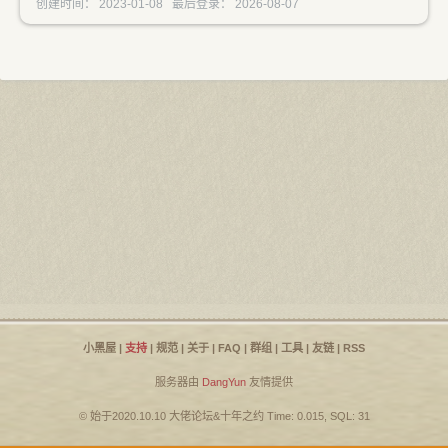
创建时间： 2023-01-08 最后登录： 2026-08-07
小黑屋
|
支持
|
规范
|
关于
|
FAQ
|
群组
|
工具
|
友链
|
RSS
服务器由
DangYun
友情提供
© 始于2020.10.10
大佬论坛
&
十年之约
Time: 0.015, SQL: 31