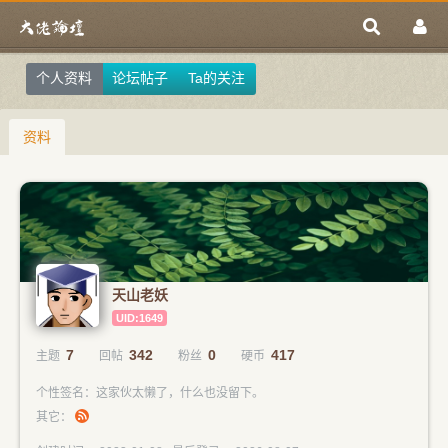
个人资料
论坛帖子
Ta的关注
资料
天山老妖
UID:1649
7
342
0
417
主题
回帖
粉丝
硬币
个性签名：这家伙太懒了，什么也没留下。
其它：