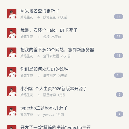
阿呆域名查询更新了
14
妙笔生花
←
妙笔生花
27天前
我靠，安装个Halo。BT卡死了
11
妙笔生花
←
橙梓
25天前
把我的差不多20个网站，搬到新服务器
16
妙笔生花
←
全球云数据
29天前
你们是如何处理BT的这种
13
妙笔生花
←
清萍剑客
29天前
小归客-个人主页2026新版本开源了
5
妙笔生花
←
隔壁老李
1月前
typecho主题book开源了
4
妙笔生花
←
yexuba
1月前
开发了一款“精简的书籍”typecho主题