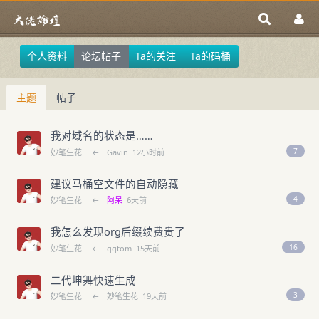
个人资料
论坛帖子
Ta的关注
Ta的码桶
主题
帖子
我对域名的状态是……
7
妙笔生花
←
Gavin
12小时前
建议马桶空文件的自动隐藏
4
妙笔生花
←
阿呆
6天前
我怎么发现org后缀续费贵了
16
妙笔生花
←
qqtom
15天前
二代坤舞快速生成
3
妙笔生花
←
妙笔生花
19天前