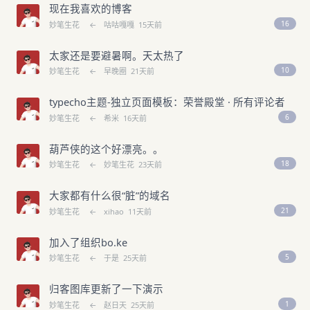
现在我喜欢的博客
16
妙笔生花
←
咕咕嘎嘎
15天前
太家还是要避暑啊。天太热了
10
妙笔生花
←
早晚圈
21天前
typecho主题-独立页面模板：荣誉殿堂 · 所有评论者
6
妙笔生花
←
希米
16天前
葫芦侠的这个好漂亮。。
18
妙笔生花
←
妙笔生花
23天前
大家都有什么很“脏”的域名
21
妙笔生花
←
xihao
11天前
加入了组织bo.ke
5
妙笔生花
←
于是
25天前
归客图库更新了一下演示
1
妙笔生花
←
赵日天
25天前