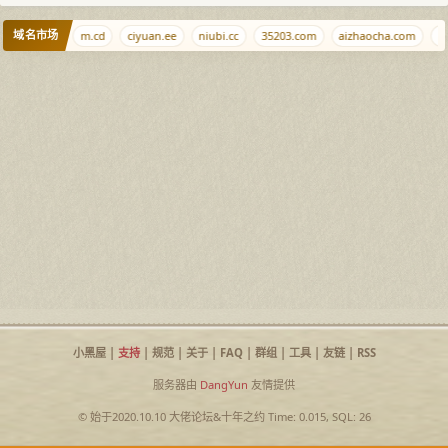
域名市场
98765.net
m.cd
ciyuan.ee
niubi.cc
35203.com
aizhaocha.com
q
小黑屋
|
支持
|
规范
|
关于
|
FAQ
|
群组
|
工具
|
友链
|
RSS
服务器由
DangYun
友情提供
© 始于2020.10.10
大佬论坛
&
十年之约
Time: 0.015, SQL: 26