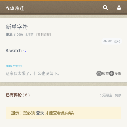
新单字符
傻逼
(
1099)
5月前
[复制链接]
781
6
8.watch
这家伙太懒了，什么也没留下。
收藏
投币
已有评论
(
6
)
只看楼主
倒序
提示：
您必须
登录
才能查看此内容。