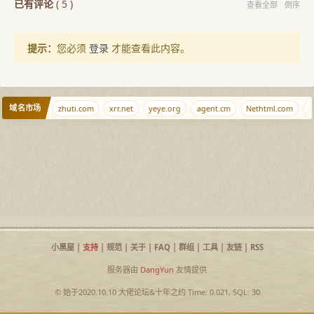
已有评论
(
5
)
查看全部
倒序
提示：
您必须
登录
才能查看此内容。
域名市场
haocha.com
zhuti.com
xrr.net
yeye.org
agent.cm
Nethtml.com
12
小黑屋
|
支持
|
规范
|
关于
|
FAQ
|
群组
|
工具
|
友链
|
RSS
服务器由
DangYun
友情提供
© 始于2020.10.10
大佬论坛
&
十年之约
Time: 0.021, SQL: 30