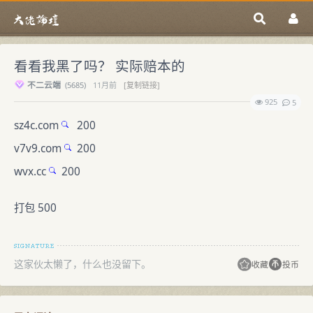
看看我黑了吗？ 实际赔本的
不二云端
(
5685)
11月前
[复制链接]
925
5
sz4c.com
200
v7v9.com
200
wvx.cc
200
打包 500
这家伙太懒了，什么也没留下。
收藏
投币