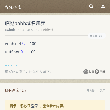
临期aabb域名甩卖
awinds
(
4723)
2025-5-19
[复制链接]
858
2
eehh.net
100
uuff.net
100
这家伙太懒了，什么也没留下。
收藏
投币
已有评论
(
2
)
只看楼主
倒序
提示：
您必须
登录
才能查看此内容。