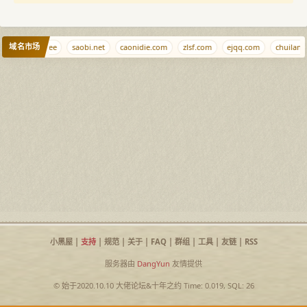
域名市场
et
ciyuan.ee
saobi.net
caonidie.com
zlsf.com
ejqq.com
chuilang
小黑屋
|
支持
|
规范
|
关于
|
FAQ
|
群组
|
工具
|
友链
|
RSS
服务器由
DangYun
友情提供
© 始于2020.10.10
大佬论坛
&
十年之约
Time: 0.019, SQL: 26