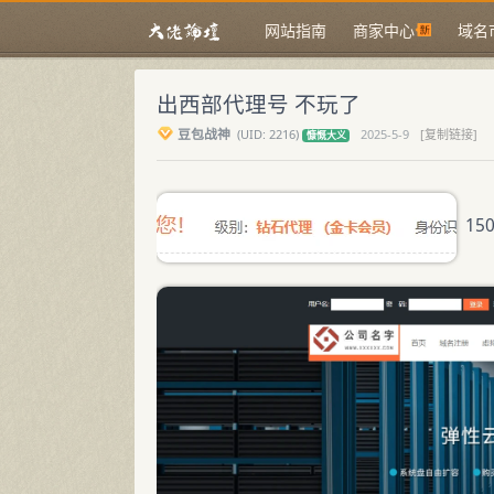
网站指南
商家中心
域名
出西部代理号 不玩了
豆包战神
(
UID:
2216)
2025-5-9
[复制链接]
慷慨大义
150