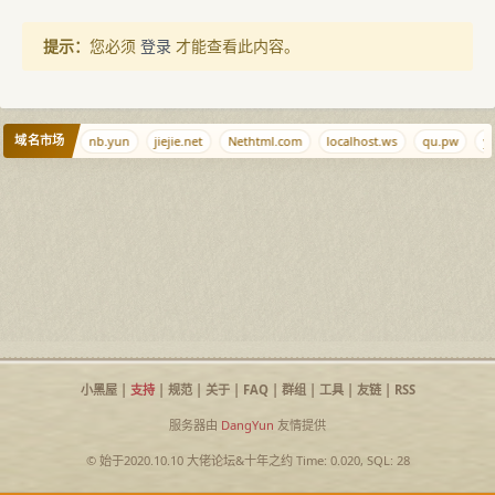
提示：
您必须
登录
才能查看此内容。
域名市场
9.wales
nb.yun
jiejie.net
Nethtml.com
localhost.ws
qu.pw
ye
小黑屋
|
支持
|
规范
|
关于
|
FAQ
|
群组
|
工具
|
友链
|
RSS
服务器由
DangYun
友情提供
© 始于2020.10.10
大佬论坛
&
十年之约
Time: 0.020, SQL: 28