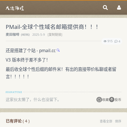
PMail-全球个性域名邮箱提供商！！！
麦田咖啡
(
4696)
2025-5-9
[复制链接]
915
4
还是搭建了个站 -
pmail.cc
V3 版本终于差不多了！
最后收全球个性后缀的邮件米！有出的直接带价私聊或者留
言！！！！！
这家伙太懒了，什么也没留下。
收藏
投币
已有评论
(
4
)
查看全部
倒序