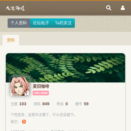
个人资料
论坛帖子
Ta的关注
资料
麦田咖啡
UID:4696
103
849
0
59
主题
回帖
粉丝
硬币
个性签名：这家伙太懒了，什么也没留下。
其它：