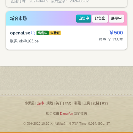
创建时间： 2024-04-09 最后登录： 2026-08-02
域名市场
出售中
已售出
展示中
￥500
openai.sx
出售中
未验证
续费: ￥ 173/年
联系
ok@163.be
小黑屋
|
支持
|
规范
|
关于
|
FAQ
|
群组
|
工具
|
友链
|
RSS
服务器由
DangYun
友情提供
© 始于2020.10.10
大佬论坛
&
十年之约
Time: 0.014, SQL: 37