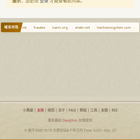
提示：
您必须
登录
才能查看此内容。
域名市场
5.net
qq.md
9.wales
lcann.org
shabi.net
hanhaixingchen.com
f
小黑屋
|
支持
|
规范
|
关于
|
FAQ
|
群组
|
工具
|
友链
|
RSS
服务器由
DangYun
友情提供
© 始于2020.10.10
大佬论坛
&
十年之约
Time: 0.021, SQL: 27