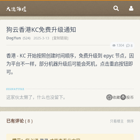
狗云香港KC免费升级通知
DogYun
(
524)
2025-3-13
[复制链接]
1304
8
香港 - KC 开始按照创建时间顺序，免费升级到 epyc 节点，因
为平台不一样，部分机器升级后可能会死机，点击重启按钮即
可。
这家伙太懒了，什么也没留下。
收藏
投币
已有评论
(
8
)
只看楼主
倒序