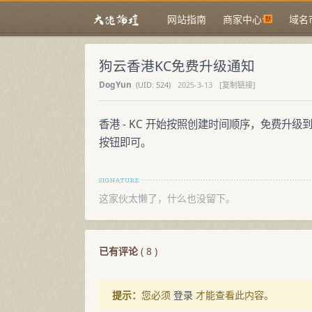
网站指南
商家中心
域名
狗云香港KC免费升级通知
DogYun
(
UID:
524)
2025-3-13
[复制链接]
香港 - KC 开始按照创建时间顺序，免费升级
按钮即可。
这家伙太懒了，什么也没留下。
已有评论
(
8
)
提示：
您必须
登录
才能查看此内容。