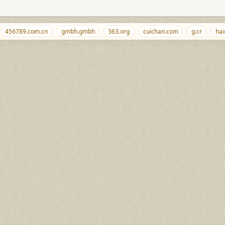
456789.com.cn
gmbh.gmbh
363.org
cuichan.com
g.cr
haime