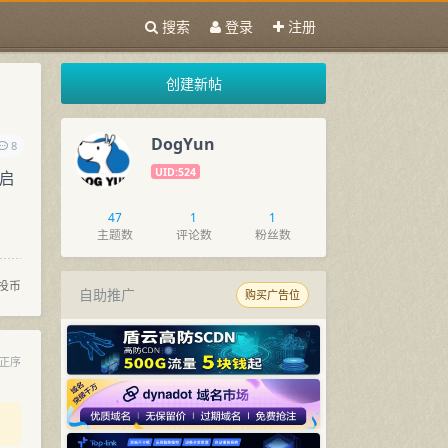
搜索
登录
注册
创建新帖
DogYun
8
UID:524
重启
47
1
1
主题数
评论数
粉丝数
投币
自助推广
购买广告位
正序