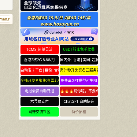
n.net
ispisp.com
hanhaixingchen.com
domain.email
www.pm
1CMS_简单灵活
USDT转账免手续费
香港2核2G 8.88/月
国内外|香港|美国|超便宜云服务器
自动发卡平台|巨稳|合规
海外秒开免实名云服务器
全栈开发者聚集地 雷若社区 leiruo.com
免费享GPT模型AI生图
电报会员自助开通
🔥🔥🔥说你呢，不要点🔥🔥🔥
六号易支付
ChatGPT 自助快充
网赚交流社区
特价招租