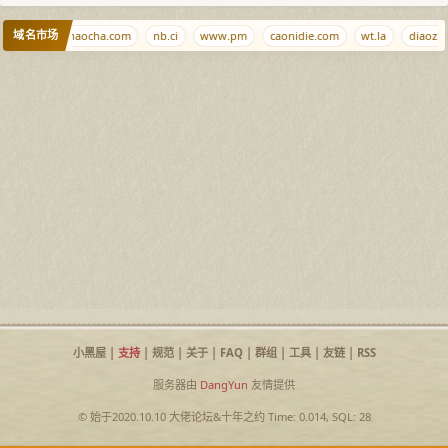
域名市场
ma.bi
aizhaocha.com
nb.ci
www.pm
caonidie.com
wt.la
diaozhu
小黑屋
|
支持
|
规范
|
关于
|
FAQ
|
群组
|
工具
|
友链
|
RSS
服务器由
DangYun
友情提供
© 始于2020.10.10
大佬论坛
&
十年之约
Time: 0.014, SQL: 28