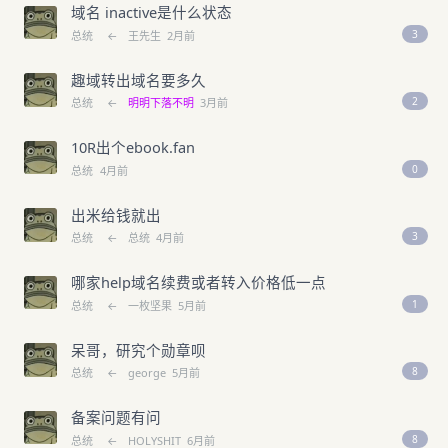
域名 inactive是什么状态
3
总统
←
王先生
2月前
趣域转出域名要多久
2
总统
←
明明下落不明
3月前
10R出个ebook.fan
0
总统
4月前
出米给钱就出
3
总统
←
总统
4月前
哪家help域名续费或者转入价格低一点
1
总统
←
一枚坚果
5月前
呆哥，研究个勋章呗
8
总统
←
george
5月前
备案问题有问
8
总统
←
HOLYSHIT
6月前