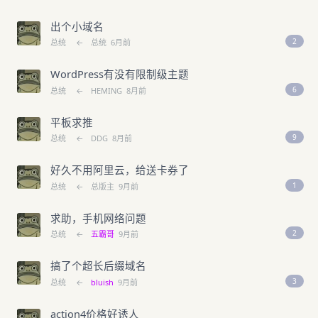
出个小域名
2
总统
←
总统
6月前
WordPress有没有限制级主题
6
总统
←
HEMING
8月前
平板求推
9
总统
←
DDG
8月前
好久不用阿里云，给送卡券了
1
总统
←
总版主
9月前
求助，手机网络问题
2
总统
←
五霸哥
9月前
搞了个超长后缀域名
3
总统
←
bluish
9月前
action4价格好诱人