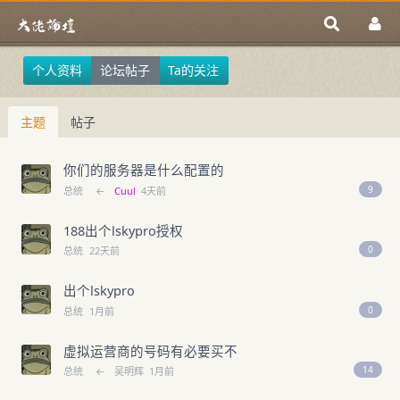
个人资料
论坛帖子
Ta的关注
主题
帖子
你们的服务器是什么配置的
9
总统
←
Cuul
4天前
188出个lskypro授权
0
总统
22天前
出个lskypro
0
总统
1月前
虚拟运营商的号码有必要买不
14
总统
←
吴明辉
1月前