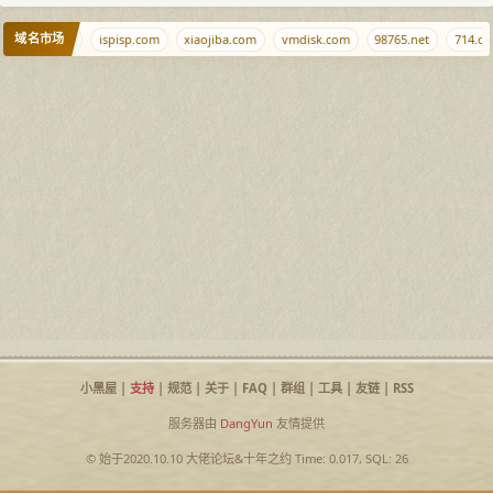
域名市场
s.tl
m.cd
ispisp.com
xiaojiba.com
vmdisk.com
98765.net
714.cn
小黑屋
|
支持
|
规范
|
关于
|
FAQ
|
群组
|
工具
|
友链
|
RSS
服务器由
DangYun
友情提供
© 始于2020.10.10
大佬论坛
&
十年之约
Time: 0.017, SQL: 26