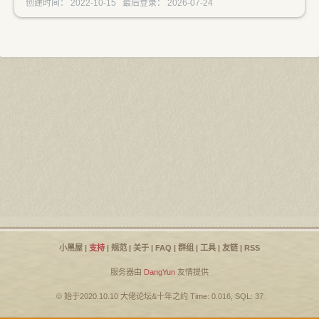
创建时间： 2022-10-15 最后登录： 2026-07-24
小黑屋
|
支持
|
规范
|
关于
|
FAQ
|
群组
|
工具
|
友链
|
RSS
服务器由
DangYun
友情提供
© 始于2020.10.10
大佬论坛
&
十年之约
Time: 0.016, SQL: 37