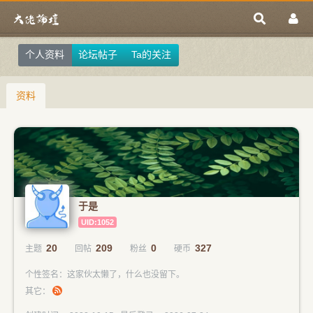
个人资料
论坛帖子
Ta的关注
资料
于是
UID:1052
20
209
0
327
主题
回帖
粉丝
硬币
个性签名：这家伙太懒了，什么也没留下。
其它：