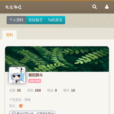
个人资料
论坛帖子
Ta的关注
资料
朝阳群众
UID:848
35
268
0
10
主题
回帖
粉丝
硬币
个性签名：嘿嘿
其它：
39
累计打赏16元，打赏排名第39