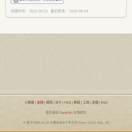
创建时间： 2022-09-21 最后登录： 2026-08-09
小黑屋
|
支持
|
规范
|
关于
|
FAQ
|
群组
|
工具
|
友链
|
RSS
服务器由
DangYun
友情提供
© 始于2020.10.10
大佬论坛
&
十年之约
Time: 0.013, SQL: 37