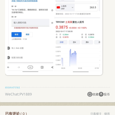
WeChat:PV1889
收藏
投币
已有评论
(
0
)
只看楼主
倒序