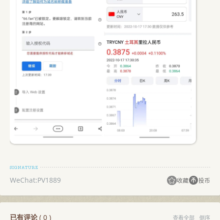
WeChat:PV1889
收藏
投币
已有评论
(
0
)
查看全部
倒序