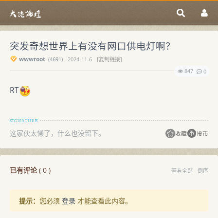
突发奇想世界上有没有网口供电灯啊？
wwwroot
(
4691)
2024-11-6
[复制链接]
847
0
RT
这家伙太懒了，什么也没留下。
收藏
投币
已有评论
(
0
)
查看全部
倒序
提示：
您必须
登录
才能查看此内容。