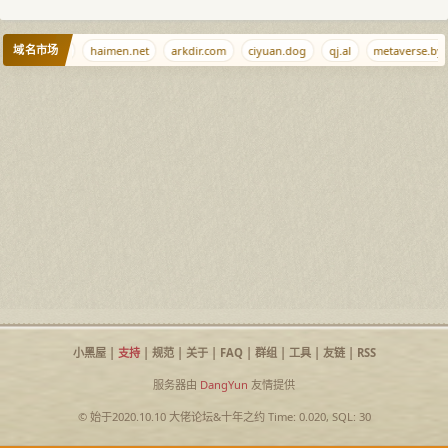
域名市场
m
niubi.cc
haimen.net
arkdir.com
ciyuan.dog
qj.al
metaverse.by
小黑屋
|
支持
|
规范
|
关于
|
FAQ
|
群组
|
工具
|
友链
|
RSS
服务器由
DangYun
友情提供
© 始于2020.10.10
大佬论坛
&
十年之约
Time: 0.020, SQL: 30