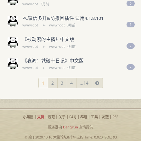
0
wwwroot
3月前
PC微信多开&防撤回插件 适用4.1.8.101
1
wwwroot
←
wwwroot
3月前
《被勒索的主播》中文版
2
wwwroot
←
wwwroot
4月前
《哀鸿：城破十日记》中文版
2
wwwroot
←
wwwroot
4月前
1
2
3
4
...14
小黑屋
|
支持
|
规范
|
关于
|
FAQ
|
群组
|
工具
|
友链
|
RSS
服务器由
DangYun
友情提供
© 始于2020.10.10
大佬论坛
&
十年之约
Time: 0.020, SQL: 93