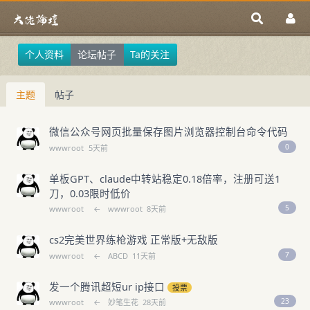
个人资料
论坛帖子
Ta的关注
主题
帖子
微信公众号网页批量保存图片浏览器控制台命令代码
0
wwwroot
5天前
单板GPT、claude中转站稳定0.18倍率，注册可送1
刀，0.03限时低价
5
wwwroot
←
wwwroot
8天前
cs2完美世界练枪游戏 正常版+无敌版
7
wwwroot
←
ABCD
11天前
发一个腾讯超短ur ip接口
投票
23
wwwroot
←
妙笔生花
28天前