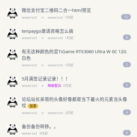
微信支付宝二维码二合一html预览
12
wwwroot
←
wwwroot
1月前
tenpaygo邀请资格怎么搞
6
wwwroot
←
wwwroot
1月前
有无这种颜色的显TiGame RTX3060 Ultra W 0C 12G
白色
2
wwwroot
←
wwwroot
1月前
5月满签记录记录！！！
5
wwwroot
←
绚丽智云
2月前
论坛站长呆哥的头像好像都是当下最火的元素当头像
哎
投票
4
wwwroot
←
wwwroot
2月前
备份备份转移。。
0
wwwroot
3月前