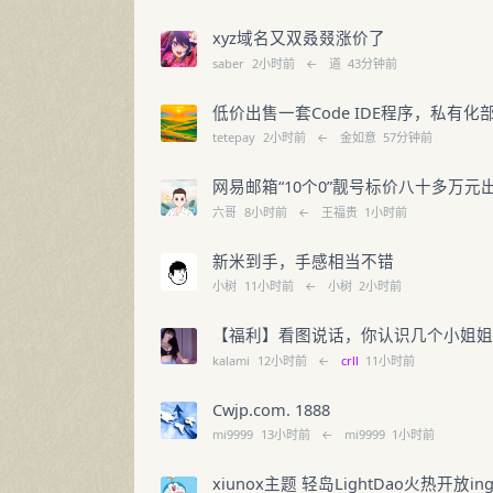
xyz域名又双叒叕涨价了
saber
2小时前
←
道
43分钟前
低价出售一套Code IDE程序，私
tetepay
2小时前
←
金如意
57分钟前
网易邮箱“10个0”靓号标价八十多万
六哥
8小时前
←
王福贵
1小时前
新米到手，手感相当不错
小树
11小时前
←
小树
2小时前
【福利】看图说话，你认识几个小姐
kalami
12小时前
←
crll
11小时前
Cwjp.com. 1888
mi9999
13小时前
←
mi9999
1小时前
xiunox主题 轻岛LightDao火热开放in