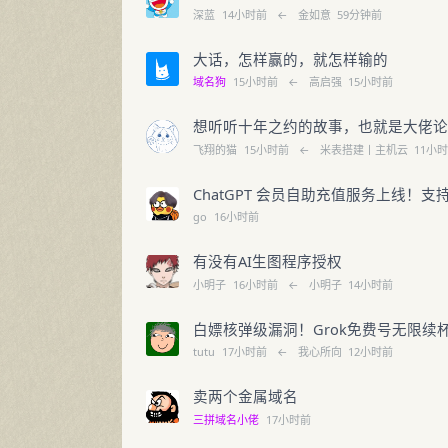
深蓝
14小时前
←
金如意
59分钟前
大话，怎样赢的，就怎样输的
域名狗
15小时前
←
高启强
15小时前
想听听十年之约的故事，也就是大佬
飞翔的猫
15小时前
←
米表搭建丨主机云
11小
ChatGPT 会员自助充值服务上线！支持Plu
go
16小时前
有没有AI生图程序授权
小明子
16小时前
←
小明子
14小时前
白嫖核弹级漏洞！Grok免费号无限续
tutu
17小时前
←
我心所向
12小时前
卖两个金属域名
三拼域名小佬
17小时前