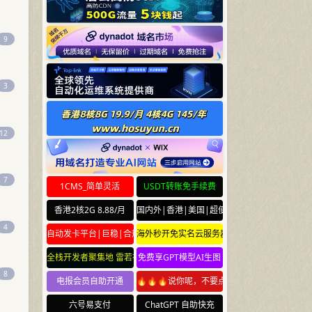
9
3
12
7
1CMS_简单灵活
USDT转账免手续费
香港2核2G 8.88/月
国内外|香港|美国|超便宜云服务器
4
自动发卡平台|巨稳|合规
海外秒开免实名云服务器
全栈开发者聚集地 雷若社区 leiruo.com
免费享GPT模型AI生图
8
电报会员自助开通
🔥🔥🔥说你呢，不要点🔥🔥🔥
六号易支付
ChatGPT 自助快充