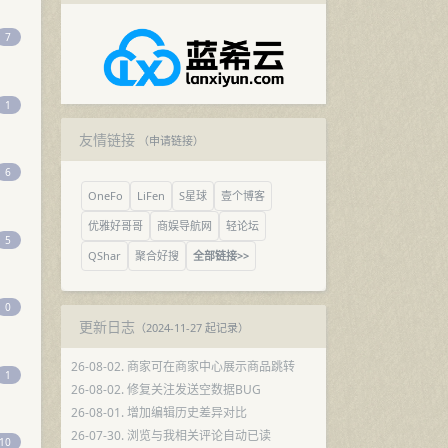
7
1
友情链接
（
申请链接
）
6
OneFo
LiFen
S星球
壹个博客
优雅好哥哥
商娱导航网
轻论坛
5
QShar
聚合好搜
全部链接>>
0
更新日志
（2024-11-27 起记录）
26-08-02. 商家可在商家中心展示商品跳转
1
26-08-02. 修复关注发送空数据BUG
26-08-01. 增加编辑历史差异对比
26-07-30. 浏览与我相关评论自动已读
10