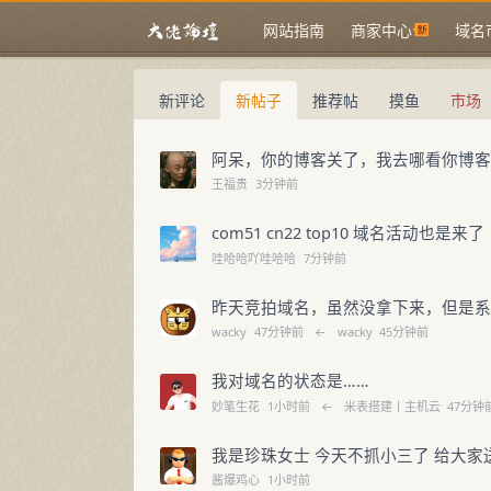
网站指南
商家中心
域名
新评论
新帖子
推荐帖
摸鱼
市场
大佬论坛
阿呆，你的博客关了，我去哪看你博
王福贵
3分钟前
com51 cn22 top10 域名活动也是来了
哇哈哈吖哇哈哈
7分钟前
昨天竞拍域名，虽然没拿下来，但是系
wacky
47分钟前
←
wacky
45分钟前
我对域名的状态是……
妙笔生花
1小时前
←
米表搭建丨主机云
47分钟
我是珍珠女士 今天不抓小三了 给大家
酱爆鸡心
1小时前