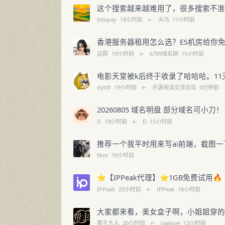
这个搜索越来越难用了，很多搜索不
tetepay
18小时前
←
天马
11小时前
香港服务器租用怎么选？ES机房给你免
站群
19小时前
←
6789域名网
15小时前
电影天堂被k后终于收录了哈哈哈。11
dytt8
19小时前
←
开源阅读交流论坛
4分钟前
20260805 域名明盘 部分域名可小刀！
D
19小时前
←
D
15小时前
推荐一个我平时用来写ai前端，截图
Nice
19小时前
⭐【IPPeak代理】⭐1GB免费试用🔥｜
IPPeak
20小时前
←
IPPeak
18小时前
大家都来看，美女盒子啊，小姐姐穿
帮主大人
20小时前
←
cjwlove
13小时前