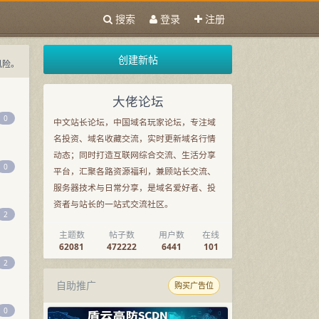
搜索
登录
注册
创建新帖
风险。
大佬论坛
0
中文站长论坛，中国域名玩家论坛，专注域
名投资、域名收藏交流，实时更新域名行情
动态；同时打造互联网综合交流、生活分享
0
平台，汇聚各路资源福利，兼顾站长交流、
服务器技术与日常分享，是域名爱好者、投
资者与站长的一站式交流社区。
2
主题数
帖子数
用户数
在线
62081
472222
6441
101
2
自助推广
购买广告位
0