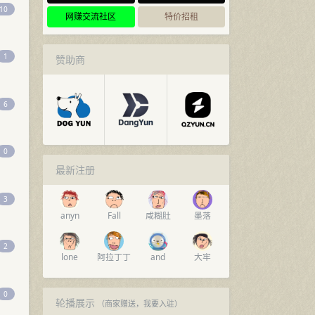
10
网赚交流社区
特价招租
1
赞助商
6
0
最新注册
3
anyn
Fall
咸糊肚
墨落
2
lone
阿拉丁丁
and
大牢
0
轮播展示
（商家赠送，
我要入驻
）