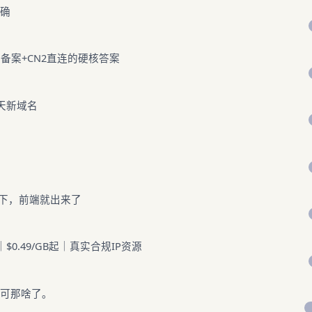
准确
备案+CN2直连的硬核答案
天新域名
一下，前端就出来了
$0.49/GB起｜真实合规IP资源
的可那啥了。