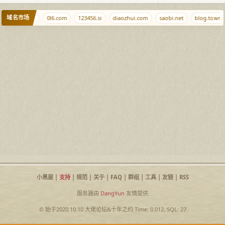
域名市场
xiaojiba.com
0l6.com
123456.si
diaozhui.com
saobi.net
blog.town
小黑屋
|
支持
|
规范
|
关于
|
FAQ
|
群组
|
工具
|
友链
|
RSS
服务器由
DangYun
友情提供
© 始于2020.10.10
大佬论坛
&
十年之约
Time: 0.012, SQL: 27