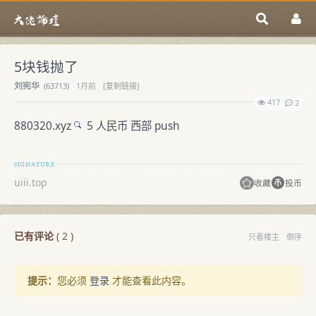
5块钱抛了
刘宪华
(
63713)
1月前
[复制链接]
417
2
880320.xyz
5 人民币 西部 push
uiii.top
收藏
投币
已有评论
(
2
)
只看楼主
倒序
提示：
您必须
登录
才能查看此内容。