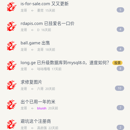
is-for-sale.com 又又更新
5
龙哥
←
墨觉
15天前
rdapis.com 已挂爱名一口价
4
龙哥
←
D
16天前
ball.game 出售
4
龙哥
←
龙哥
18天前
long.ge 已升级数据库到mysql8.0，速度如何？
投票
8
龙哥
←
咕咕嘎嘎
17天前
求修复图片
10
龙哥
←
六哥
20天前
出个已用一年的米
7
龙哥
←
bluish
20天前
避坑这个注册商
2
龙哥
←
高启强
22天前