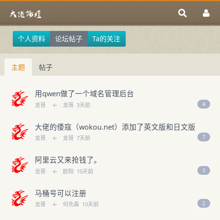
个人资料
论坛帖子
Ta的关注
主题
帖子
用qwen做了一个域名管理后台
4
龙哥
←
龙哥
3天前
大佬的倭寇（wokou.net）添加了英文版和日文版
7
龙哥
←
龙哥
7天前
阿里云又来抢钱了。
3
龙哥
←
欧阳
10天前
马桶号可以注册
2
龙哥
←
何先森
10天前