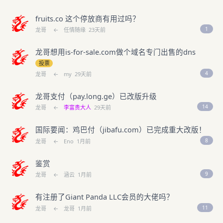
fruits.co 这个停放商有用过吗？
1
龙哥
←
任情随缘
23天前
龙哥想用is-for-sale.com做个域名专门出售的dns
投票
4
龙哥
←
my
29天前
龙哥支付（pay.long.ge）已改版升级
14
龙哥
←
李富贵大人
29天前
国际要闻：鸡巴付（jibafu.com）已完成重大改版！
8
龙哥
←
Eno
1月前
鉴赏
9
龙哥
←
涵云
1月前
有注册了Giant Panda LLC会员的大佬吗？
11
龙哥
←
龙哥
1月前