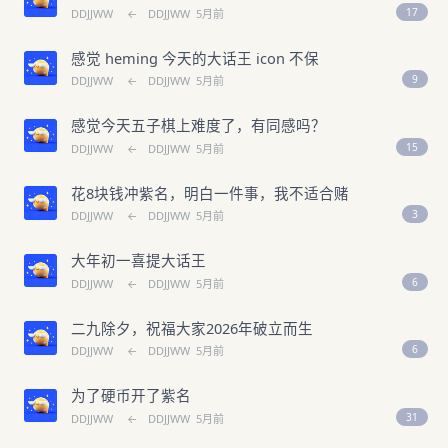
17
DDJJWW
←
DDJJWW
5月前
感觉 heming 今天的大话王 icon 不保
9
DDJJWW
←
DDJJWW
5月前
感觉今天五子棋上难度了，有同感吗？
15
DDJJWW
←
DDJJWW
5月前
花8块钱冲紫名，明白一件事，我不适合赌
3
DDJJWW
←
DDJJWW
5月前
大年初一喜提大话王
6
DDJJWW
←
DDJJWW
5月前
二九除夕，祝福大家2026年破立而生
6
DDJJWW
←
DDJJWW
5月前
为了硬币开了紫名
31
DDJJWW
←
DDJJWW
5月前