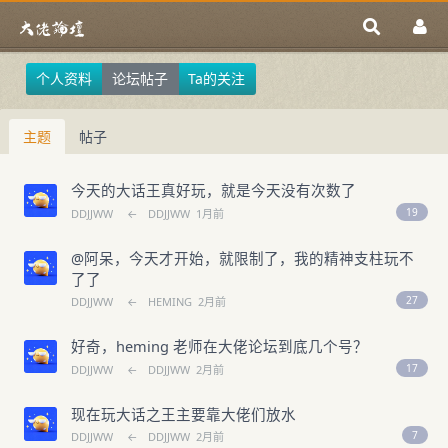
个人资料
论坛帖子
Ta的关注
主题
帖子
今天的大话王真好玩，就是今天没有次数了
19
DDJJWW
←
DDJJWW
1月前
@阿呆，今天才开始，就限制了，我的精神支柱玩不
了了
27
DDJJWW
←
HEMING
2月前
好奇，heming 老师在大佬论坛到底几个号？
17
DDJJWW
←
DDJJWW
2月前
现在玩大话之王主要靠大佬们放水
7
DDJJWW
←
DDJJWW
2月前