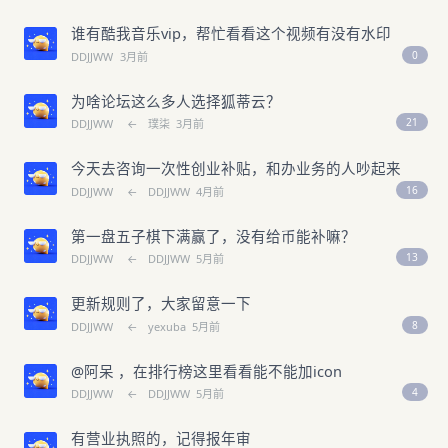
谁有酷我音乐vip，帮忙看看这个视频有没有水印
0
DDJJWW
3月前
为啥论坛这么多人选择狐蒂云？
21
DDJJWW
←
璞柒
3月前
今天去咨询一次性创业补贴，和办业务的人吵起来
16
DDJJWW
←
DDJJWW
4月前
第一盘五子棋下满赢了，没有给币能补嘛？
13
DDJJWW
←
DDJJWW
5月前
更新规则了，大家留意一下
8
DDJJWW
←
yexuba
5月前
@阿呆 ，在排行榜这里看看能不能加icon
4
DDJJWW
←
DDJJWW
5月前
有营业执照的，记得报年审