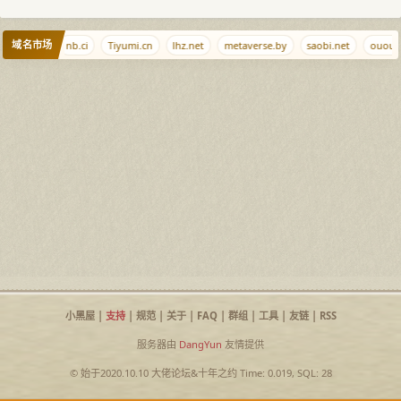
域名市场
iaoqi.com
nb.ci
Tiyumi.cn
lhz.net
metaverse.by
saobi.net
ouou.n
小黑屋
|
支持
|
规范
|
关于
|
FAQ
|
群组
|
工具
|
友链
|
RSS
服务器由
DangYun
友情提供
© 始于2020.10.10
大佬论坛
&
十年之约
Time: 0.019, SQL: 28