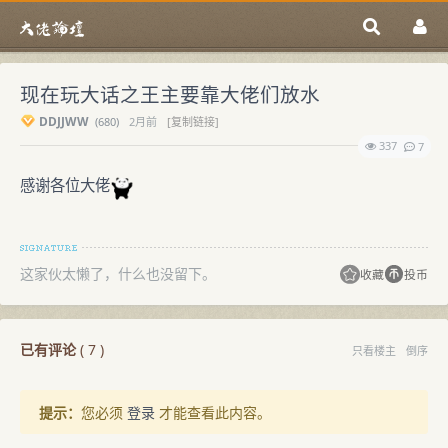
现在玩大话之王主要靠大佬们放水
DDJJWW
(
680)
2月前
[复制链接]
337
7
感谢各位大佬
这家伙太懒了，什么也没留下。
收藏
投币
已有评论
(
7
)
只看楼主
倒序
提示：
您必须
登录
才能查看此内容。