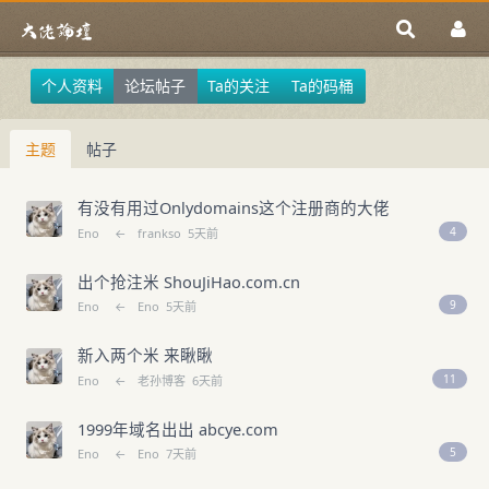
个人资料
论坛帖子
Ta的关注
Ta的码桶
主题
帖子
有没有用过Onlydomains这个注册商的大佬
4
Eno
←
frankso
5天前
出个抢注米 ShouJiHao.com.cn
9
Eno
←
Eno
5天前
新入两个米 来瞅瞅
11
Eno
←
老孙博客
6天前
1999年域名出出 abcye.com
5
Eno
←
Eno
7天前