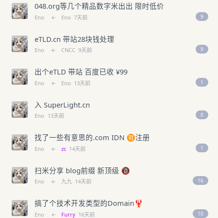
048.org等几个精品数字米出出 限时低价
9
Eno
←
Eno
7天前
eTLD.cn 带站28块钱处理
9
Eno
←
CNCC
9天前
出个eTLD 带站 百度已收 ¥99
1
Eno
←
Eno
13天前
入 SuperLight.cn
0
Eno
13天前
找了一些有意思的.com IDN 🉑注册
1
Eno
←
zc
14天前
扫米分享 blog前缀 新顶级 🔞
16
Eno
←
九九
14天前
搞了个技术开发类型的Domain🦞
10
Eno
←
Furry
16天前