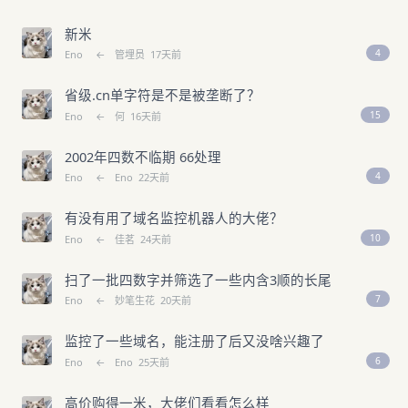
新米
4
Eno
←
管埋员
17天前
省级.cn单字符是不是被垄断了？
15
Eno
←
何
16天前
2002年四数不临期 66处理
4
Eno
←
Eno
22天前
有没有用了域名监控机器人的大佬？
10
Eno
←
佳茗
24天前
扫了一批四数字并筛选了一些内含3顺的长尾
7
Eno
←
妙笔生花
20天前
监控了一些域名，能注册了后又没啥兴趣了
6
Eno
←
Eno
25天前
高价购得一米，大佬们看看怎么样