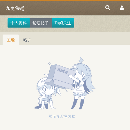
个人资料
论坛帖子
Ta的关注
主题
帖子