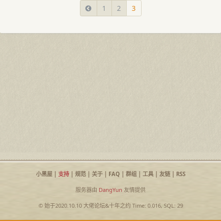
1
2
3
小黑屋
|
支持
|
规范
|
关于
|
FAQ
|
群组
|
工具
|
友链
|
RSS
服务器由
DangYun
友情提供
© 始于2020.10.10
大佬论坛
&
十年之约
Time: 0.016, SQL: 29