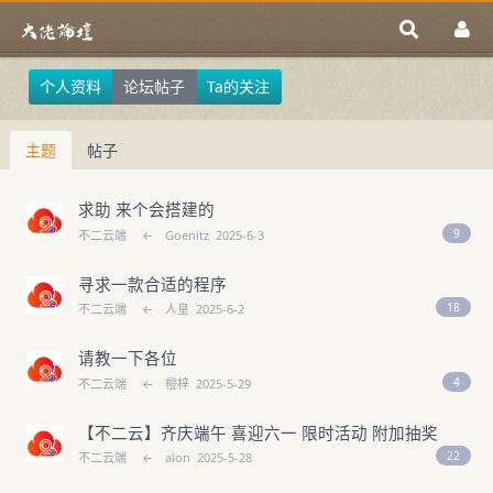
个人资料
论坛帖子
Ta的关注
主题
帖子
求助 来个会搭建的
9
不二云端
←
Goenitz
2025-6-3
寻求一款合适的程序
18
不二云端
←
人皇
2025-6-2
请教一下各位
4
不二云端
←
橙梓
2025-5-29
【不二云】齐庆端午 喜迎六一 限时活动 附加抽奖
22
不二云端
←
alon
2025-5-28