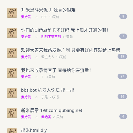
升米恩斗米仇 开源真的很难
8
秦始黄
←
BBS
10天前
你们的GiffGaff 卡还好吗 我上周才开通的啊！
7
秦始黄
←
明明下落不明
12天前
欢迎大家来我站发推广啊 只要有好内容就给上热榜
19
秦始黄
←
帮主大人
13天前
我也来收录博客了 直接给你带流量！
27
秦始黄
←
T
14天前
bbs.bot 机器人论坛 出一出
14
秦始黄
←
于是
21天前
新米展示 19it.com qubang.net
4
秦始黄
←
秦始黄
23天前
出米html.diy