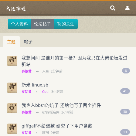
个人资料
论坛帖子
Ta的关注
主题
帖子
我想问问 是谁开的第一枪？因为我只在大佬论坛发过
新站
8
秦始黄
←
人皇
2分钟前
新米 linux.sb
41
秦始黄
←
Cuul
3小时前
我也入bbs1的坑了 还给他写了两个插件
30
秦始黄
←
6789域名网
3小时前
giffgaff不给退款 研究了下用户条款
13
秦始黄
←
欧阳
9天前