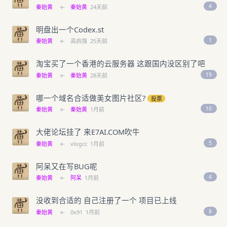
4
秦始黄
←
秦始黄
24天前
明盘出一个Codex.st
1
秦始黄
←
高启强
25天前
淘宝买了一个香港的云服务器 这跟国内没区别了吧
19
秦始黄
←
秦始黄
28天前
哪一个域名合适做美女图片社区?
投票
10
秦始黄
←
秦始黄
1月前
大佬论坛挂了 来E7AI.COM吹牛
5
秦始黄
←
vlogcc
1月前
阿呆又在写BUG呢
4
秦始黄
←
阿呆
1月前
没收到合适的 自己注册了一个 项目已上线
8
秦始黄
←
0x91
1月前