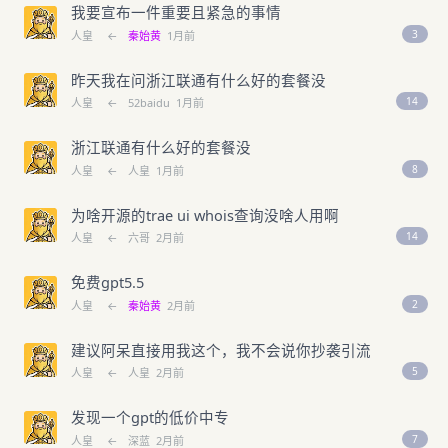
我要宣布一件重要且紧急的事情
3
人皇
←
秦始黄
1月前
昨天我在问浙江联通有什么好的套餐没
14
人皇
←
52baidu
1月前
浙江联通有什么好的套餐没
8
人皇
←
人皇
1月前
为啥开源的trae ui whois查询没啥人用啊
14
人皇
←
六哥
2月前
免费gpt5.5
2
人皇
←
秦始黄
2月前
建议阿呆直接用我这个，我不会说你抄袭引流
5
人皇
←
人皇
2月前
发现一个gpt的低价中专
7
人皇
←
深蓝
2月前