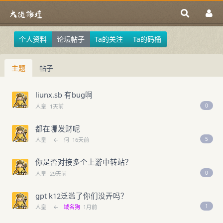
个人资料
论坛帖子
Ta的关注
Ta的码桶
主题
帖子
liunx.sb 有bug啊
0
人皇
1天前
都在哪发财呢
5
人皇
←
何
16天前
你是否对接多个上游中转站？
0
人皇
29天前
gpt k12泛滥了你们没弄吗？
1
人皇
←
域名狗
1月前