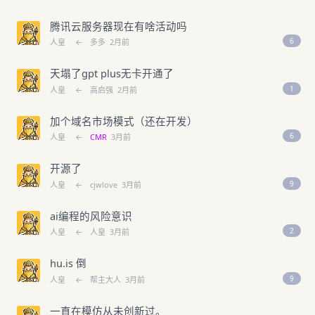
腾讯云服务器现在有啥活动吗
6
人皇
←
多多
2月前
天塌了gpt plus无卡开通了
1
人皇
←
高启强
2月前
加个域名市场模式（还在开发）
6
人皇
←
CMR
3月前
开源了
9
人皇
←
cjwlove
3月前
ai编程的风险意识
2
人皇
←
人皇
3月前
hu.is 倒
9
人皇
←
帮主大人
3月前
一直在模仿从未创新过。