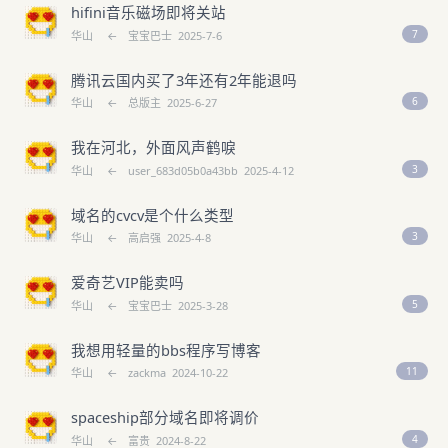
hifini音乐磁场即将关站
7
华山
←
宝宝巴士
2025-7-6
腾讯云国内买了3年还有2年能退吗
6
华山
←
总版主
2025-6-27
我在河北，外面风声鹤唳
3
华山
←
user_683d05b0a43bb
2025-4-12
域名的cvcv是个什么类型
3
华山
←
高启强
2025-4-8
爱奇艺VIP能卖吗
5
华山
←
宝宝巴士
2025-3-28
我想用轻量的bbs程序写博客
11
华山
←
zackma
2024-10-22
spaceship部分域名即将调价
4
华山
←
富贵
2024-8-22