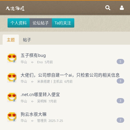
个人资料
论坛帖子
Ta的关注
主题
帖子
五子棋有bug
5
华山
←
Eno
5月前
大佬们，公司想自建一个ai，只检索公司的相关信息
3
华山
←
米表搭建丨主机云
6月前
.net.cn哪里转入便宜
3
华山
←
吴明辉
7月前
狗云水很大嘛
2
华山
←
管埋员
2025-7-25