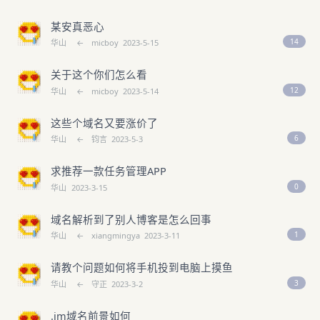
某安真恶心
14
华山
←
micboy
2023-5-15
关于这个你们怎么看
12
华山
←
micboy
2023-5-14
这些个域名又要涨价了
6
华山
←
钧言
2023-5-3
求推荐一款任务管理APP
0
华山
2023-3-15
域名解析到了别人博客是怎么回事
1
华山
←
xiangmingya
2023-3-11
请教个问题如何将手机投到电脑上摸鱼
3
华山
←
守正
2023-3-2
.im域名前景如何