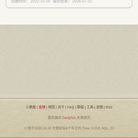
创建时间： 2022-10-26 最后登录： 2026-07-31
小黑屋
|
支持
|
规范
|
关于
|
FAQ
|
群组
|
工具
|
友链
|
RSS
服务器由
DangYun
友情提供
© 始于2020.10.10
大佬论坛
&
十年之约
Time: 0.018, SQL: 37