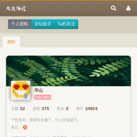
个人资料
论坛帖子
Ta的关注
资料
华山
UID:3553
22
275
0
24824
主题
回帖
粉丝
硬币
个性签名：这家伙太懒了，什么也没留下。
其它：