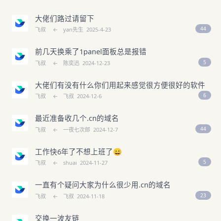
大佬们路过请留下
44
飞叔
←
yan先生
2025-4-23
前几天换乘了1panel面板总是报错
5
飞叔
←
陈奕迅
2024-12-23
大佬们有没有什么你们用起来感觉很方便很好的软件
6
飞叔
←
飞叔
2024-12-6
最近准备收几个.cn的域名
44
飞叔
←
一夜七次郎
2024-12-7
工作快6年了不想上班了😄
5
飞叔
←
shuai
2024-11-27
一直有个疑问大家为什么很少用.cn的域名
23
飞叔
←
飞叔
2024-11-18
交换一波友链