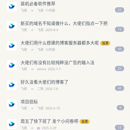
装机必备软件推荐
22
飞叔
←
飞叔
11月前
新买的域名不知道做什么，大佬们指点一下把
15
飞叔
←
飞叔
2025-8-4
大佬们用什么搭建的博客服务器都多大呢
投票
30
飞叔
←
飞叔
12月前
大佬们有没有比较纯粹没广告的输入法
25
飞叔
←
whois
2025-7-7
好久没看大佬们的博客了
43
飞叔
←
二狗
2025-7-8
项目招标
9
飞叔
←
飞叔
2025-5-19
周五了快下班了 发个小问卷吧
投票
13
飞叔
←
zc
2025-3-29