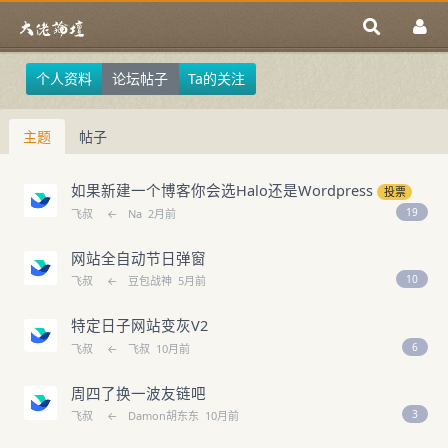
个人资料
论坛帖子
Ta的关注
主题
帖子
如果新建一个博客你会选Halo还是Wordpress
投票
19
飞叔
←
Na
2月前
网站全自动节日弹窗
10
飞叔
←
豆包战神
5月前
特定日子网站变灰V2
6
飞叔
←
飞叔
10月前
周四了换一波友链吧
3
飞叔
←
Damon胡东东
10月前