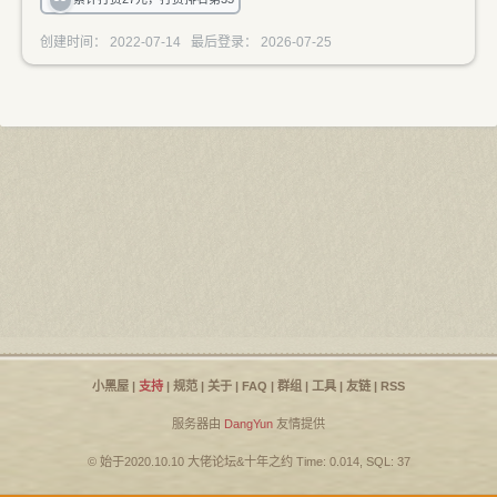
创建时间： 2022-07-14 最后登录： 2026-07-25
小黑屋
|
支持
|
规范
|
关于
|
FAQ
|
群组
|
工具
|
友链
|
RSS
服务器由
DangYun
友情提供
© 始于2020.10.10
大佬论坛
&
十年之约
Time: 0.014, SQL: 37