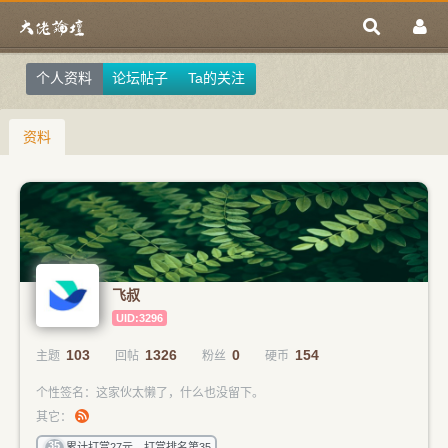
个人资料
论坛帖子
Ta的关注
资料
飞叔
UID:3296
103
1326
0
154
主题
回帖
粉丝
硬币
个性签名：这家伙太懒了，什么也没留下。
其它：
35
累计打赏27元，打赏排名第35